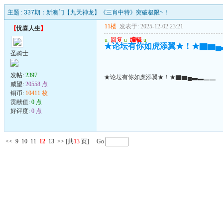
主题 :
337期：新澳门【九天神龙】《三肖中特》突破极限~！
11楼
发表于: 2025-12-02 23:21
【
忧喜人生
】
u
回复
u
编辑
u
★论坛有你如虎添翼★！★▇▆▄
圣骑士
发帖:
2397
★论坛有你如虎添翼★！★▇▆▄▃▂▁▁
威望:
20558 点
铜币:
10411 枚
贡献值:
0 点
好评度:
0 点
<<
9
10
11
12
13
>>
[共
13
页] Go