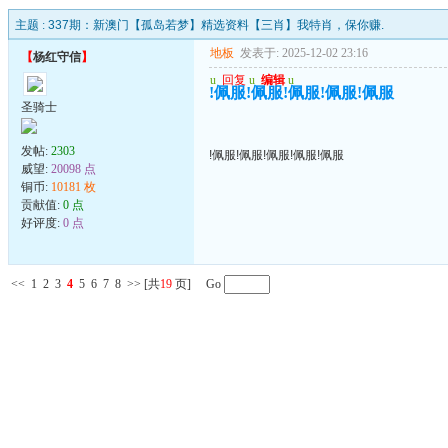
主题 :
337期：新澳门【孤岛若梦】精选资料【三肖】我特肖，保你赚.
地板
发表于: 2025-12-02 23:16
【
杨红守信
】
u
回复
u
编辑
u
!佩服!佩服!佩服!佩服!佩服
圣骑士
发帖:
2303
!佩服!佩服!佩服!佩服!佩服
威望:
20098 点
铜币:
10181 枚
贡献值:
0 点
好评度:
0 点
<<
1
2
3
4
5
6
7
8
>>
[共
19
页] Go