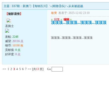
主题 :
337期：新澳门【海纳百川】↘(精致③头)↘从未被超越.
板凳
发表于: 2025-12-02 23:10
【
魅影谍情
】
u
回复
u
编辑
u
顶顶顶...顶顶顶...顶顶顶...顶顶顶
圣骑士
发帖:
2248
顶顶顶...顶顶顶...顶顶顶...顶顶顶
威望:
20116 点
铜币:
10190 枚
贡献值:
0 点
好评度:
0 点
<<
1
2
3
4
5
6
7
>>
[共
13
页] Go