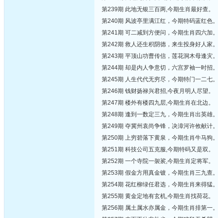
第239期 此地无银三百两,今期生肖最好查。
第240期 风波亭里满江红，今期特码蓝红色
第241期 可二减到方便问，今期生肖四六加
第242期 救人还生积阴德，来生投身好人家
第243期 平顶山功曹传信，莲花洞木母逢灾
第244期 却是内人争意切，六宫罗袖一时招
第245期 人生代代无穷尽，今期特门一二七
第246期 钱财扬禄兴君招,今夜月明人尽望。
第247期 楼外有楼四九层,今期生肖在北边。
第248期 逢到一数定三九，今期生肖出英雄
第249期 夺冀州袁尚争锋，决漳河许攸献计
第250期 上穷碧落下黄泉，今期生肖牛马狗
第251期 科技公司五克服,今期特码又是双。
第252期 一个寺院一袈裟,今期生肖定将军。
第253期 假金方用真金镀，今期生肖三九查
第254期 花红柳绿任君选，今期生肖来得猛
第255期 黄金定地有玄机,今期生肖找荷花。
第256期 属土属水亦属金，今期生肖排第一