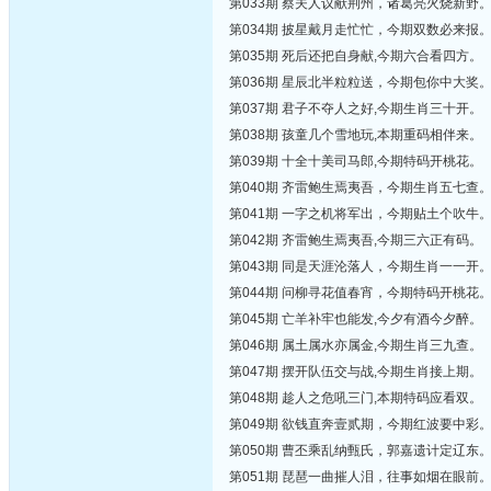
第033期 蔡夫人议献荆州，诸葛亮火烧新野
第034期 披星戴月走忙忙，今期双数必来报
第035期 死后还把自身献,今期六合看四方。
第036期 星辰北半粒粒送，今期包你中大奖
第037期 君子不夺人之好,今期生肖三十开。
第038期 孩童几个雪地玩,本期重码相伴来。
第039期 十全十美司马郎,今期特码开桃花。
第040期 齐雷鲍生焉夷吾，今期生肖五七查
第041期 一字之机将军出，今期贴土个吹牛
第042期 齐雷鲍生焉夷吾,今期三六正有码。
第043期 同是天涯沦落人，今期生肖一一开
第044期 问柳寻花值春宵，今期特码开桃花
第045期 亡羊补牢也能发,今夕有酒今夕醉。
第046期 属土属水亦属金,今期生肖三九查。
第047期 摆开队伍交与战,今期生肖接上期。
第048期 趁人之危吼三门,本期特码应看双。
第049期 欲钱直奔壹贰期，今期红波要中彩
第050期 曹丕乘乱纳甄氏，郭嘉遗计定辽东
第051期 琵琶一曲摧人泪，往事如烟在眼前