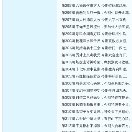
第295期 六额该何俄方人,今期特码猪鸡羊。
第296期 善恶到头终一报，今期生肖开金花
第297期 前人种德后人收,今期六字出玄机。
第298期 不知天意风流处，要与佳人学画眉
第299期 彩民今期看好双,今期特码找牛马。
第300期 桃花潭水深千尺,今期双数必来报。
第301期 娉娉袅袅十三佘,今期特门一四七。
第302期 秀才上京考状元,今期六合生肖开。
第303期 蛇盘山诸神暗佑，鹰愁涧意马收缰
第304期 十七年后中花期,今期生肖狗和猴。
第305期 花红柳绿任君选,今期特码开四五。
第306期 总是苦灌心头惊，今期生肖四九头
第307期 变幻莫测显神功,今期生肖四九头。
第308期 何惜二八施光明，今期特碼在蛇身
第309期 风调雨顺报喜事，今期特码要小肖
第310期 希望子女变龙凤，可怜天下父母心
第311期 八卦炉中逃大圣，五行山下定心猿
第312期 不見棺材不掉淚，今期六合看四方