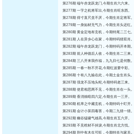
第276期 端午赤龙跃龙门,今期生肖六六来。
第277期 一字之机将军出,今期生肖旺东西。
第278期 得寸直尺贪不厌，今期生肖定将军
第279期 一身如材无气力，今期生肖头还红
第280期 黄金定地有玄机，今期特尾二三七
第281期 人在异乡心在家，今期特码猜双肖
第282期 端午赤龙跃龙门，今期特码开本期
第283期 前人种德后人收，今期生肖二三来
第284期 三八开来我作福，九九归七是何数
第285期 一春一秋不开花,今期红波要中彩。
第286期 十有八九输在此，今期土金生肖头
第287期 强龙不压地头蛇,今期特码老三来。
第288期 使君相思两不见，今期生肖在一头
第289期 香消烛暗四六定,今期生肖一三开。
第290期 机率之中藏玄机，今期特码十盯开
第291期 会计小算四毒害，今期二九猜一猜
第292期 幽谷猛啸气雄高,今期生肖五六开。
第293期 不見棺材不掉淚,今期生肖北方找。
第294期 刑中有木生可旺，今期特肖与家关