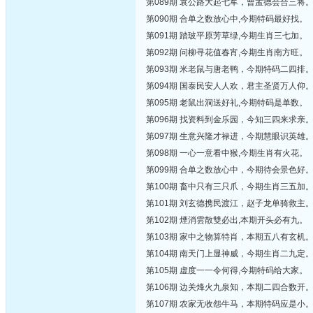
第089期 袁公路大起七军，曹孟德会合三将
第090期 合单之数放心中,今期特码最好找。
第091期 踏玻平原芳草绿,今期生肖三七加。
第092期 问柳寻花值春宵,今期生肖南方旺。
第093期 米老鼠与唐老鸭，今期特码二四排
第094期 国泰民安人人欢，君主圣贤万人仰
第095期 老鼠出洞送好礼,今期特码是单数。
第096期 找资料到金乐园，今知三四来求亲
第097期 生意兴隆才禄进，今期慧眼识英雄
第098期 一心一意看中猴,今期生肖有火花。
第099期 合单之数放心中，今期待会景色好
第100期 畜中只有三只爪，今期生肖三五加
第101期 刘玄德携民渡江，赵子龙单骑救主
第102期 煙消雲散雙必出,本期开头必有九。
第103期 家中之物算特肖，本期五八有玄机
第104期 南天门上显神威，今期生肖二九定
第105期 虚度一一令何得,今期特码给大家。
第106期 边关烽火九泉知，本期二四合数开
第107期 农家无收怨牛马，本期特码应是小