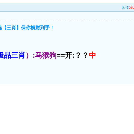
阅读
59
精选【三肖】保你横财到手！
极品三肖
）:马猴狗
==开:？？
中