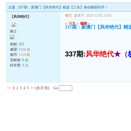
主题 :
337期：新澳门【风华绝代】精选【三肖】保你横财到手！
楼主
发表于: 2025-12-02 23:03
【
风华绝代
】
u
回复
u
编辑
u
337期：新澳门【风华绝代】
骑士
发帖:
313
威望:
1114 点
337期
:
风华绝代
★（
铜币:
1114 枚
贡献值:
0 点
好评度:
0 点
<<
1
2
3
4
5
>>
[共
20
页] Go