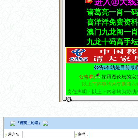
『
精英主论坛
』
y
用户名：
y
密码：