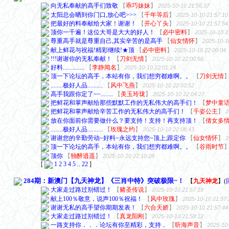
向无私奉献的高手们致敬
【
乖巧妹妹
】
2025-10-10 21:56:37
太阳总会晒到你门口,放心吧>>>
【
千年等后
】
2025-10-10 21:57:10
把最好的料奉献给大家！谢谢！
【
开心丫头
】
2025-10-10 21:57:54
顶你一千遍！这位大哥是大大的好人！
【
必中密料
】
2025-10-10 2
尊重高手就是尊重自己,其实辛苦的是高手
【
仙女情怀
】
2025-10-1
献上鲜花与祝福!精彩继续!★顶
【
必中密料
】
2025-10-10 22:00:04
!!!谢谢你的无私奉献！
【
刀剑无情
】
2025-10-10 22:00:56
好料..............
【
李静闻名
】
2025-10-10 22:01:24
顶一下论坛的高手，本站有你，我们想穷都难啊。。
【
刀剑无情
........极好人品..........
【
风中飞燕
】
2025-10-10 22:03:52
高手我跟你定了~~........
【
美玉玲珑
】
2025-10-10 22:04:27
把鲜花和掌声献给那些默默工作的无私伟大的高手们！
【
梦中童
把鲜花和掌声献给辛苦工作的无私伟大的高手们！
【
千姿公主
】
2
放在你面前你需要做什么？要支持！支持！再支持顶！
【
倩女多
........极好人品..........
【
玫瑰之约
】
2025-10-10 22:08:43
谢谢您的辛勤劳动~好料~永远支持您~顶上;跟定你
【
仙女情怀
】
2
顶一下论坛的高手，本站有你，我们想穷都难啊。。
【
谷雨时节
顶你
【
独醉逍遥
】
2025-10-10 22:10:28
[
1
2
3
4
5
..
22
]
284期：新澳门【九天神龙】《三肖中特》突破极限~！
【
九天神龙
】
(
大家走过路过别错过！
【
赌圣传说
】
2025-10-10 21:57:18
献上100％敬意，说声100％祝福！
【
风中玫瑰
】
2025-10-10 21:57:
谢谢无私的高手望你期期发表！
【
六合天娇
】
2025-10-10 21:57:44
大家走过路过别错过！
【
真龙阳刚
】
2025-10-10 21:58:12
一路支持你．．．论坛有你至精彩，支持．
【
听海声音
】
2025-10-