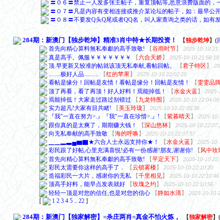
284期：新澳门【独步乾坤】精准3肖中特★长期投资！
【
独步乾坤
】
(
首先向精心算料無私奉獻的高手致敬!
【
谷雨时节
】
2025-10-10 21:
真是高手。佩服￥￥￥￥￥￥￥
【
六合天娇
】
2025-10-10 21:58:18
顶.早更新又较准的帖就该顶无私奉献,看帖回帖。
【
君子特区
】
20
........极好人品..........
【
红的苹果
】
2025-10-10 22:02:25
看帖是缘分！回帖是友情！看帖是缘分！回帖是友情！
【
雯雯品
顶了再看，看了再顶！好人好料！焉能掉低！
【
水金火蓝
】
2025-
焉能掉低！大家走过路过别错过
【
九龙特围
】
2025-10-10 22:04:09
实力超凡!大家有目共睹!
【
美玉玲珑
】
2025-10-10 22:05:36
『我"一直在努力>.』『我"一直在珍惜>.』!
【
紫暮晴天
】
2025-10-
跟你真的是太爽了，期期赚大钱！
【
深山悠林
】
2025-10-10 22:07:
向无私奉献的高手致敬
【
海的呼唤
】
2025-10-10 22:07:57
▁▁▂▃▄▆▇★六合人士永远支持你★！
【
水金火蓝
】
2025-10-
彩民跟了好帖,心里充满喜悦!必有一份感谢!朋友,谢谢你!
【
风中玫
首先向精心算料無私奉獻的高手致敬!
【
平定天下
】
2025-10-10 22:
彩民太需要你这样的高手了．
【
云锁雾楼
】
2025-10-10 22:10:20
造福彩民一大片，感谢你的无私
【
千里相见
】
2025-10-10 22:10:46
顶高手好料，能早点发表就好
【
玫瑰之约
】
2025-10-10 22:10:56
轻轻一顶是对您的信任,也是对您的信心
【
静如水清
】
2025-10-10 2
[
1
2
3
4
5
..
22
]
284期：新澳门【独家解密】=杀庄两肖=真金不怕火炼，
【
独家解密
】